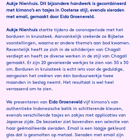
Aukje Nienhuis. Dit bijzondere handwerk is gecombineerd
met kimono’s en tasjes in Oosterse stijl, evenals sieraden
met email, gemaakt door Eida Groeneveld.
Aukje Nienhuis
startte tijdens de coronaperiode met het
borduren in kruissteek. Aanvankelijk creëerde ze Bijbelse
voorstellingen, waarna er andere thema’s aan bod kwamen.
Recentelijk heeft ze zich in de schilderijen van Chagall
verdiept en heeft ze diverse werken in de stijl van Chagall
gemaakt. Er zijn 20 gevarieerde werkjes te zien van 30 x 30
cm. Borduren in kruissteek is echt iets voor de geduldige,
aangezien het creëren van één borduurwerkje twee
maanden in beslag neemt. Het resultaat is wel heel
verrassend om te zien.
We presenteren van
Eida Groeneveld
vijf kimono’s van
authentieke Indonesische batik in schitterende kleuren,
evenals verschillende tasjes en zakjes met applicaties van
Japanse zijde. De bezoeker ziet bovendien een selectie van
haar geëmailleerde sieraden. Email is een laagje gekleurd
glas dat is gesmolten op metaal. Sieraden met email zijn