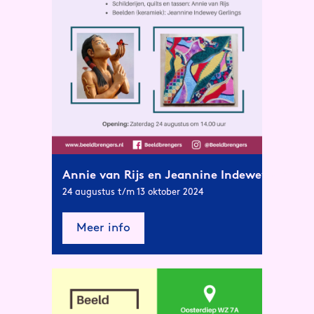
Annie van Rijs en Jeannine Indewey Gerling
24 augustus t/m 13 oktober 2024
Meer info