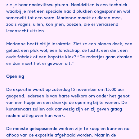
zie je haar naaldviltsculpturen. Naaldvilten is een techniek
waarbij je met een speciale naald plukken ongesponnen wol
samenvilt tot een vorm. Marianne maakt er dieren mee,
zoals vogels, uilen, konijnen, poezen, die er verrassend
levensecht uitzien.
Marianne heeft altijd inspiratie. Ziet ze een blanco doek, een
geluid, een pluk wol, een landschap, de lucht, een dier, een
oude fabriek of een kapotte klok? “De radertjes gaan draaien
en dan moet het er gewoon uit.”
Opening
De expositie wordt op zaterdag 15 november om 15.00 uur
geopend. Iedereen is van harte welkom om onder het genot
van een hapje en een drankje de opening bij te wonen. De
kunstenaars zullen ook aanwezig zijn en zij geven graag
nadere uitleg over hun werk.
De meeste geëxposeerde werken zijn te koop en kunnen na
afloop van de expositie afgehaald worden. Maar in de