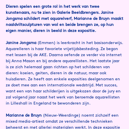
Dieren spelen een grote rol in het werk van twee
kunstenaars, nu te zien in Galerie Beeldbrengers. Janine
Jongsma schildert met aquarelverf, Marianne de Bruyn maakt
naaldviltsculpturen van wol en beide brengen ze, op hun
eigen manier, dieren in beeld in deze expositie.
Janine Jongsma
(Emmen) is leerkracht in het basisonderwijs.
Aquarelleren is haar favoriete vrijetijdsbesteding. Ze begon
met lessen bij de AKE. Daarna oefende ze verder via internet
bij Anna Mason en bij andere aquarellisten. Het laatste jaar
is ze zich helemaal gaan richten op het schilderen van
dieren: koeien, geiten, dieren in de natuur, maar ook
huisdieren. Ze heeft aan enkele exposities deelgenomen en
ze doet mee aan een internationale wedstrijd. Met succes,
want een van haar schilderijen is uitgekozen door de jury en
zal volgend jaar naast het werk van beroemde aquarellisten
in Lilleshall in Engeland te bewonderen zijn.
Marianne de Bruyn
(Nieuw-Weerdinge) noemt zichzelf een
mixed media-artiest omdat ze verschillende technieken
beheerst en met allerlei materialen werkt. In deze expositie