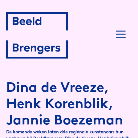
Spring
naar
inhoud
M
Dina de Vreeze,
Henk Korenblik,
Jannie Boezeman
De komende weken laten drie regionale kunstenaars hun