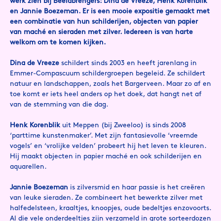
werk zien bij Beeldbrengers: Dina de Vreeze, Henk Korenblik
en Jannie Boezeman. Er is een mooie expositie gemaakt met
een combinatie van hun schilderijen, objecten van papier
van maché en sieraden met zilver. Iedereen is van harte
welkom om te komen kijken.
Dina de Vreeze
schildert sinds 2003 en heeft jarenlang in
Emmer-Compascuum schildergroepen begeleid. Ze schildert
natuur en landschappen, zoals het Bargerveen. Maar zo af en
toe komt er iets heel anders op het doek, dat hangt net af
van de stemming van die dag.
Henk Korenblik
uit Meppen (bij Zweeloo) is sinds 2008
‘parttime kunstenmaker’. Met zijn fantasievolle ‘vreemde
vogels’ en ‘vrolijke velden’ probeert hij het leven te kleuren.
Hij maakt objecten in papier maché en ook schilderijen en
aquarellen.
Jannie Boezeman
is zilversmid en haar passie is het creëren
van leuke sieraden. Ze combineert het bewerkte zilver met
halfedelsteen, kraaltjes, knoopjes, oude bedeltjes enzovoorts.
Al die vele onderdeeltjes zijn verzameld in grote sorteerdozen