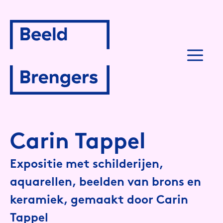
Spring
naar
inhoud
M
Carin Tappel
Expositie met schilderijen,
aquarellen, beelden van brons en
keramiek, gemaakt door Carin
Tappel