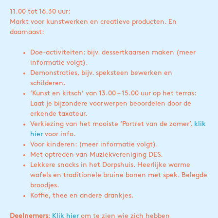
11.00 tot 16.30 uur:
Markt voor kunstwerken en creatieve producten. En
daarnaast:
Doe-activiteiten: bijv. dessertkaarsen maken (meer
informatie volgt).
Demonstraties, bijv. speksteen bewerken en
schilderen.
‘Kunst en kitsch’ van 13.00 – 15.00 uur op het terras:
Laat je bijzondere voorwerpen beoordelen door de
erkende taxateur.
Verkiezing van het mooiste ‘Portret van de zomer’,
klik
hier
voor info.
Voor kinderen: (meer informatie volgt).
Met optreden van Muziekvereniging DES.
Lekkere snacks in het Dorpshuis. Heerlijke warme
wafels en traditionele bruine bonen met spek. Belegde
broodjes.
Koffie, thee en andere drankjes.
Deelnemers
:
Klik hier
om te zien wie zich hebben