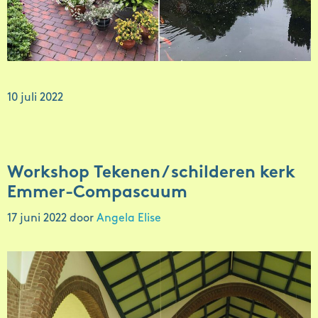
10 juli 2022
Workshop Tekenen / schilderen kerk
Emmer-Compascuum
17 juni 2022
door
Angela Elise