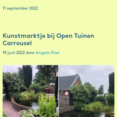
11 september 2022
Kunstmarktje bij Open Tuinen
Carrousel
19 juni 2022
door
Angela Elise