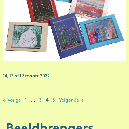
14, 17 of 19 maart 2022
Berichtnavigatie
Pagina
Pagina
Pagina
Pagina
←
Vorige
1
…
3
4
5
Volgende
→
Beeldbrengers