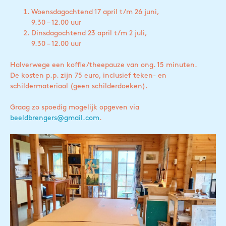
Woensdagochtend 17 april t/m 26 juni,
9.30 – 12.00 uur
Dinsdagochtend 23 april t/m 2 juli,
9.30 – 12.00 uur
Halverwege een koffie/theepauze van ong. 15 minuten.
De kosten p.p. zijn 75 euro, inclusief teken- en
schildermateriaal (geen schilderdoeken).
Graag zo spoedig mogelijk opgeven via
beeldbrengers@gmail.com
.