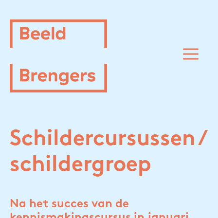
Spring
naar
inhoud
M
Schildercursussen /
schildergroep
Na het succes van de