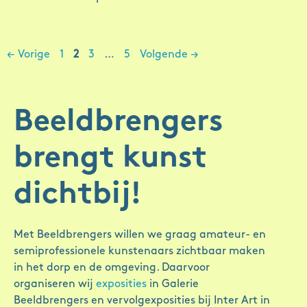
Berichtnavigatie
Pagina
Pagina
Pagina
Pagina
←
Vorige
1
2
3
…
5
Volgende
→
Beeldbrengers
brengt kunst
dichtbij!
Met Beeldbrengers willen we graag amateur- en
semiprofessionele kunstenaars zichtbaar maken
in het dorp en de omgeving. Daarvoor
organiseren wij
exposities
in Galerie
Beeldbrengers en vervolgexposities bij Inter Art in