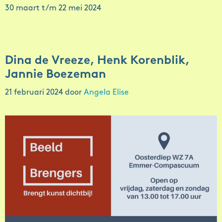
30 maart t/m 22 mei 2024
Dina de Vreeze, Henk Korenblik,
Jannie Boezeman
21 februari 2024
door
Angela Elise